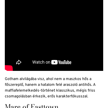
Gotham alvilágába visz, ahol nem a maszkos hős a
főszereplő, hanem a hatalom felé araszoló antihős. A
maffiafelemelkedés-történet klasszikus, mégis friss
csomagolásban érkezik, erős karakterfókusszal.
Mare of Easttown