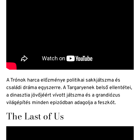
A Trónok harca előzménye politikai sakkjátszma és
családi dráma egyszerre. A Targaryenek belső ellentétei,
a dinasztia jövőjéért vívott játszma és a grandiózus
világépítés minden epizódban adagolja a feszkót.
The Last of Us