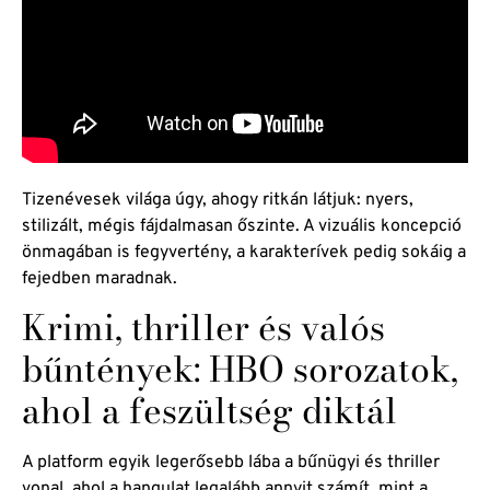
Tizenévesek világa úgy, ahogy ritkán látjuk: nyers,
stilizált, mégis fájdalmasan őszinte. A vizuális koncepció
önmagában is fegyvertény, a karakterívek pedig sokáig a
fejedben maradnak.
Krimi, thriller és valós
bűntények: HBO sorozatok,
ahol a feszültség diktál
A platform egyik legerősebb lába a bűnügyi és thriller
vonal, ahol a hangulat legalább annyit számít, mint a