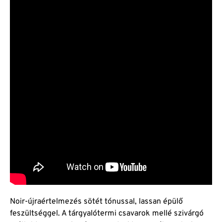
Noir-újraértelmezés sötét tónussal, lassan épülő
feszültséggel. A tárgyalótermi csavarok mellé szivárgó