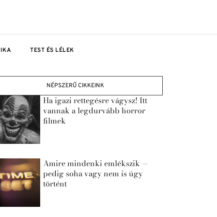
TIKA
TEST ÉS LÉLEK
NÉPSZERŰ CIKKEINK
Ha igazi rettegésre vágysz! Itt
vannak a legdurvább horror
filmek
Amire mindenki emlékszik —
pedig soha vagy nem is úgy
történt