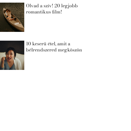
Olvad a szív! 20 legjobb
romantikus film!
10 keserű étel, amit a
bélrendszered megköszön