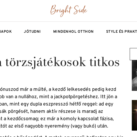
NAPOK
JÓTUDNI
MINDENHOL OTTHON
STYLE ÉS PRAK
a törzsjátékosok titkos
ő bónuszod már a múlté, a kezdő lelkesedés pedig kezd
 van a nullához, mint a jackpotpörgetéshez. Itt jön a
ban, mint egy dupla eszpresszó hétfő reggel: ad egy
csák pörgését, hanem aktív részese is maradj az
t a kezdőcsomag; ez már a komoly kapcsolat fázisa,
ajtót az első nagyobb nyeremény (vagy bukó) után.