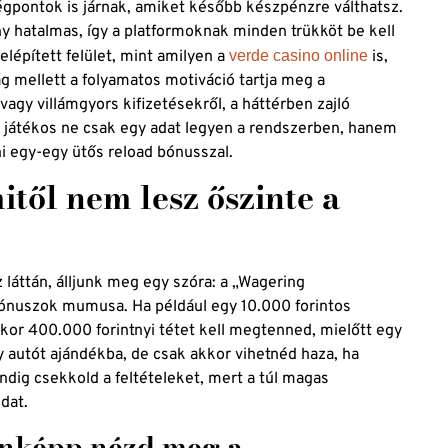
gpontok is járnak, amiket később készpénzre válthatsz.
y hatalmas, így a platformoknak minden trükköt be kell
elépített felület, mint amilyen a
verde casino online
is,
g mellett a folyamatos motiváció tartja meg a
agy villámgyors kifizetésekről, a háttérben zajló
 a játékos ne csak egy adat legyen a rendszerben, hanem
i egy-egy ütős reload bónusszal.
itől nem lesz őszinte a
 láttán, álljunk meg egy szóra: a „Wagering
ónuszok mumusa. Ha például egy 10.000 forintos
kor 400.000 forintnyi tétet kell megtenned, mielőtt egy
egy autót ajándékba, de csak akkor vihetnéd haza, ha
ndig csekkold a feltételeket, mert a túl magas
dat.
enképp nézd meg a