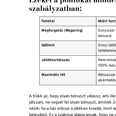
szabályzatban:
Feltétel
Miért fon
Megforgatás (Wagering)
Ennyiszer 
bónuszt.
Időlimit
Ennyi időd 
feltételeke
Játékkorlátozás
Nem minde
100%-ban
Maximális tét
Bónusszal
akármekko
A trükk az, hogy olyan bónuszt válassz, ami ill
játszani, ne vegyél fel olyan bónuszt, aminek 2
nézik: ha a ház előnye a játékon kisebb, mint
belevágni. Ez a szakmai alapja annak, hogy ne 