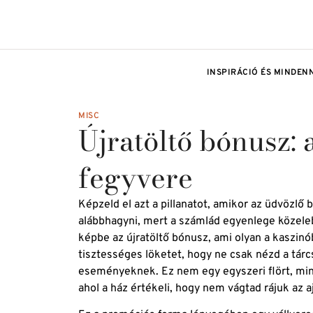
INSPIRÁCIÓ ÉS MINDEN
MISC
Újratöltő bónusz: 
fegyvere
Képzeld el azt a pillanatot, amikor az üdvözl
alábbhagyni, mert a számlád egyenlege közelebb
képbe az újratöltő bónusz, ami olyan a kaszinó
tisztességes löketet, hogy ne csak nézd a tár
eseményeknek. Ez nem egy egyszeri flört, min
ahol a ház értékeli, hogy nem vágtad rájuk az 