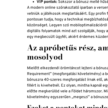
VIP pontok:
Sokszor a bónusz mellé hűsé
A modern online szórakoztató iparban a versen
vetniük a játékosok megtartásáért. Egy profin f
pontosan tudja, hogy a technikai megbízhatósá
közönséget. Legyen szó mobiloptimalizációról v
digitális folyamatok mind azt szolgálják, hogy
egy megbecsült ügyfél, akiért érdemes küzden
Az apróbetűs rész, am
mosolyod
Mielőtt elkezdenél örömtáncot lejteni a bónusz
Requirement” (megforgatási követelmény) a b
bónuszra 40-szeres megforgatást írnak elő, ak
fillért is kivehetnél. Ez olyan, mintha kapnál 
előtte megkerülöd vele a Földet háromszor. Mi
követelmény egyszerűen „megeszi” a bónuszo
Ezeket a pontokat mind