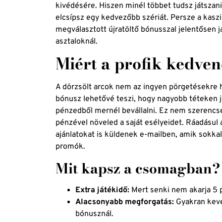
kivédésére. Hiszen minél többet tudsz játszan
elcsípsz egy kedvezőbb szériát. Persze a kasz
megválasztott újratöltő bónusszal jelentősen jav
asztaloknál.
Miért a profik kedven
A dörzsölt arcok nem az ingyen pörgetésekre h
bónusz lehetővé teszi, hogy nagyobb téteken já
pénzedből mernél bevállalni. Ez nem szerencs
pénzével növeled a saját esélyeidet. Ráadásul
ajánlatokat is küldenek e-mailben, amik sokka
promók.
Mit kapsz a csomagban?
Extra játékidő:
Mert senki nem akarja 5 p
Alacsonyabb megforgatás:
Gyakran keve
bónusznál.