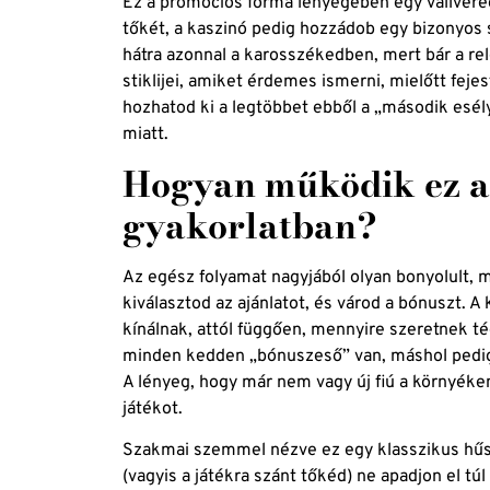
Ez a promóciós forma lényegében egy vállvere
tőkét, a kaszinó pedig hozzádob egy bizonyos 
hátra azonnal a karosszékedben, mert bár a r
stiklijei, amiket érdemes ismerni, mielőtt feje
hozhatod ki a legtöbbet ebből a „második esély
miatt.
Hogyan működik ez a 
gyakorlatban?
Az egész folyamat nagyjából olyan bonyolult, 
kiválasztod az ajánlatot, és várod a bónuszt. 
kínálnak, attól függően, mennyire szeretnek t
minden kedden „bónuszeső” van, máshol pedig 
A lényeg, hogy már nem vagy új fiú a környéken
játékot.
Szakmai szemmel nézve ez egy klasszikus hűs
(vagyis a játékra szánt tőkéd) ne apadjon el túl