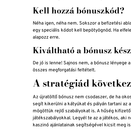
Kell hozzá bónuszkód?
Néha igen, néha nem. Sokszor a befizetési abla
egy speciális kódot kell bepötyögnöd. Ha elfelej
alapozz erre.
Kiváltható a bónusz kés
De jó is lenne! Sajnos nem, a bónusz lényege a 
összes megforgatási feltételt.
A stratégiád következ
Az újratöltő bónusz nem csodaszer, de ha okosa
segít kikerülni a kátyúkat és pályán tartani az
mögöttük rejlő szabályokat is. A hűség kifizető
játékszabályokkal. Legyél te az a játékos, aki
kaszinó ajánlatainak segítségével kicsit meg is