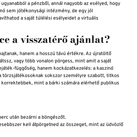
i ugyanabból a pénzből, annál nagyobb az esélyed, hogy
inó sem jótékonysági intézmény, de egy jól
íthatod a saját túlélési esélyeidet a virtuális
ce a visszatérő ajánlat?
ajtanak, hanem a hosszú távú értékre. Az újratöltő
tssz, vagy több vonalon pörgess, mint amit a saját
ejáték-függőség, hanem kockázatkezelés: a kaszinó
 a törzsjátékosoknak sokszor személyre szabott, titkos
l korrektebbek, mint a bárki számára elérhető publikus
erc után bezárni a böngészőt.
sebbszer kell átpörgetned az összeget, mint az üdvözlő