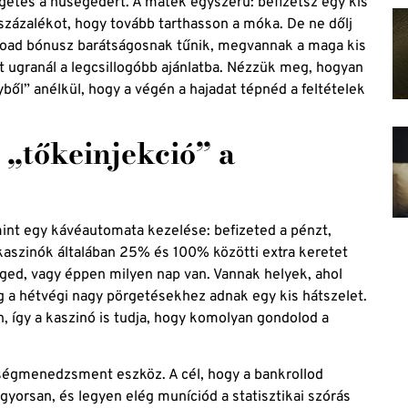
getés a hűségedért. A matek egyszerű: befizetsz egy kis
százalékot, hogy tovább tarthasson a móka. De ne dőlj
eload bónusz barátságosnak tűnik, megvannak a maga kis
st ugranál a legcsillogóbb ajánlatba. Nézzük meg, hogyan
ből” anélkül, hogy a végén a hajadat tépnéd a feltételek
„tőkeinjekció” a
mint egy kávéautomata kezelése: befizeted a pénzt,
A kaszinók általában 25% és 100% közötti extra keretet
éged, vagy éppen milyen nap van. Vannak helyek, ahol
a hétvégi nagy pörgetésekhez adnak egy kis hátszelet.
, így a kaszinó is tudja, hogy komolyan gondolod a
égmenedzsment eszköz. A cél, hogy a bankrollod
 gyorsan, és legyen elég muníciód a statisztikai szórás