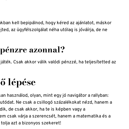
kban kell bepipálnod, hogy kéred az ajánlatot, máskor
ted, az ügyfélszolgálat néha utólag is jóváírja, de ne
zpénzre azonnal?
játék. Csak akkor válik valódi pénzzé, ha teljesítetted az
ő lépése
n használod, olyan, mint egy jó navigátor a rallyban:
 autódat. Ne csak a csillogó százalékokat nézd, hanem a
dik, de csak akkor, ha te is képben vagy a
 nem csak várja a szerencsét, hanem a matematika és a
 tolja azt a bizonyos szekeret!