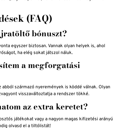
dések (FAQ)
jratöltő bónuszt?
onta egyszer biztosan. Vannak olyan helyek is, ahol
ságot, ha elég sokat játszol náluk.
esítem a megforgatási
z abból származó nyeremények is köddé válnak. Olyan
zvagyont visszaváltoztatja a rendszer tökké.
atom az extra keretet?
ő osztós játékokat vagy a nagyon magas kifizetési arányú
g olvasd el a tiltólistát!