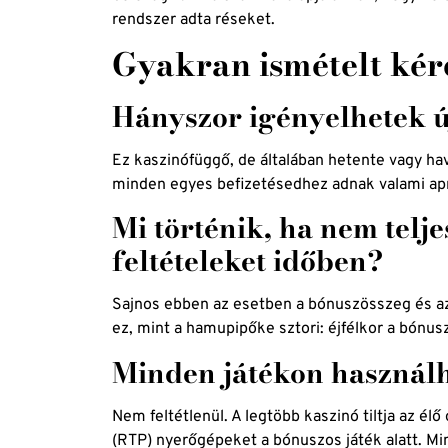
rendszer adta réseket.
Gyakran ismételt kér
Hányszor igényelhetek ú
Ez kaszinófüggő, de általában hetente vagy hav
minden egyes befizetésedhez adnak valami apró
Mi történik, ha nem telj
feltételeket időben?
Sajnos ebben az esetben a bónuszösszeg és a
ez, mint a hamupipőke sztori: éjfélkor a bónus
Minden játékon használh
Nem feltétlenül. A legtöbb kaszinó tiltja az él
(RTP) nyerőgépeket a bónuszos játék alatt. Mindi