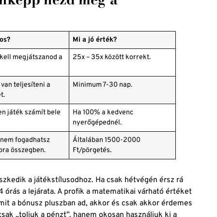
tos?
Mi a jó érték?
kell megjátszanod a
25x – 35x között korrekt.
van teljesíteni a
Minimum 7-30 nap.
t.
n játék számít bele
Ha 100% a kedvenc
.
nyerőgépednél.
 nem fogadhatsz
Általában 1500-2000
ra összegben.
Ft/pörgetés.
eszkedik a játékstílusodhoz. Ha csak hétvégén érsz rá
4 órás a lejárata. A profik a matematikai várható értéket
 amit a bónusz pluszban ad, akkor és csak akkor érdemes
csak „toljuk a pénzt”, hanem okosan használjuk ki a